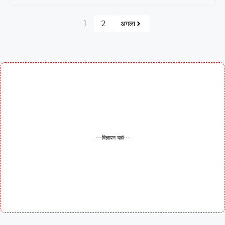
1
2
अगला
---विज्ञापन यहां---